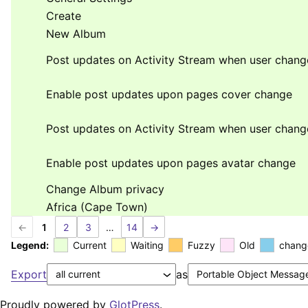
Create
New Album
Post updates on Activity Stream when user chang
Enable post updates upon pages cover change
Post updates on Activity Stream when user chang
Enable post updates upon pages avatar change
Change Album privacy
Africa (Cape Town)
←
1
2
3
…
14
→
Legend:
Current
Waiting
Fuzzy
Old
chang
Export
as
Proudly powered by
GlotPress
.