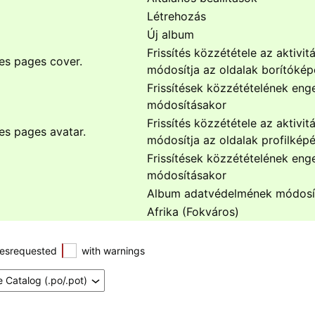
Létrehozás
Új album
Frissítés közzététele az aktivi
es pages cover.
módosítja az oldalak borítókép
Frissítések közzétételének eng
módosításakor
Frissítés közzététele az aktivi
es pages avatar.
módosítja az oldalak profilképé
Frissítések közzétételének eng
módosításakor
Album adatvédelmének módosí
Afrika (Fokváros)
esrequested
with warnings