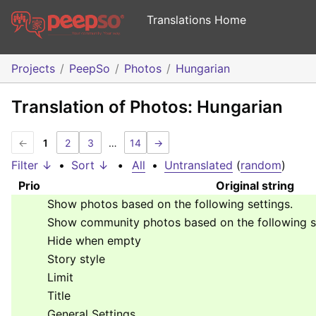
Translations Home
Projects
PeepSo
Photos
Hungarian
Translation of Photos: Hungarian
←
1
2
3
…
14
→
Filter ↓
•
Sort ↓
•
All
•
Untranslated
(
random
)
Prio
Original string
Show photos based on the following settings.
Show community photos based on the following se
Hide when empty
Story style
Limit
Title
General Settings