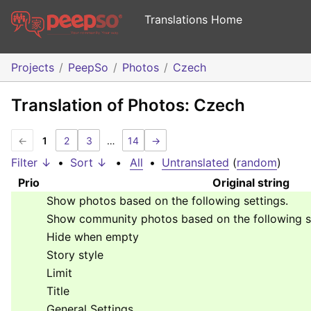
Translations Home
Projects
PeepSo
Photos
Czech
Translation of Photos: Czech
←
1
2
3
…
14
→
Filter ↓
•
Sort ↓
•
All
•
Untranslated
(
random
)
Prio
Original string
Show photos based on the following settings.
Show community photos based on the following se
Hide when empty
Story style
Limit
Title
General Settings