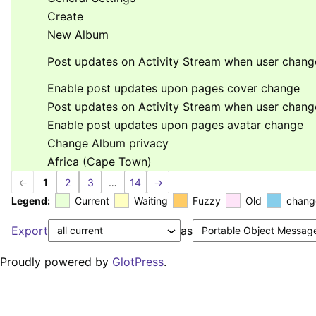
Create
New Album
Post updates on Activity Stream when user chang
Enable post updates upon pages cover change
Post updates on Activity Stream when user chang
Enable post updates upon pages avatar change
Change Album privacy
Africa (Cape Town)
←
1
2
3
…
14
→
Legend:
Current
Waiting
Fuzzy
Old
chang
Export
as
Proudly powered by
GlotPress
.